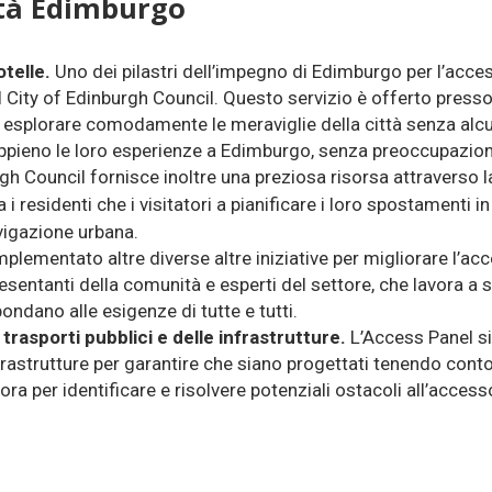
ità Edimburgo
otelle.
Uno dei pilastri dell’impegno di Edimburgo per l’access
del City of Edinburgh Council. Questo servizio è offerto pres
i esplorare comodamente le meraviglie della città senza alcu
appieno le loro esperienze a Edimburgo, senza preoccupazioni
rgh Council fornisce inoltre una preziosa risorsa attraverso 
i residenti che i visitatori a
pianificare i loro spostamenti in
avigazione urbana.
plementato altre diverse altre iniziative per migliorare l’access
ntanti della comunità e esperti del settore, che lavora a st
spondano alle esigenze di tutte e tutti.
 trasporti pubblici e delle infrastrutture.
L’Access Panel s
frastrutture
per garantire che siano progettati tenendo conto 
avora per identificare e risolvere potenziali ostacoli all’acce