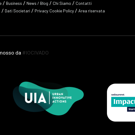
/
/
/
/
e
Business
News / Blog
Chi Siamo
Contatti
/
/
/
a
Dati Societari
Privacy
Cookie Policy
Area riservata
romosso da
#IOCIVADO