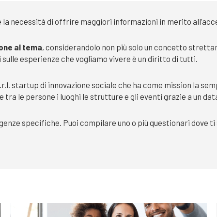
 necessità di offrire maggiori informazioni in merito all’access
ione al tema
, considerandolo non più solo un concetto strettam
sulle esperienze che vogliamo vivere è un diritto di tutti.
s.r.l. startup di innovazione sociale che ha come mission la sem
a le persone i luoghi le strutture e gli eventi grazie a un data
genze specifiche. Puoi compilare uno o più questionari dove ti