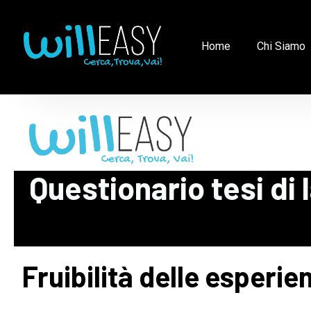
Skip
to
content
Home
Chi Siamo
Questionario tesi di 
Fruibilità delle esperien