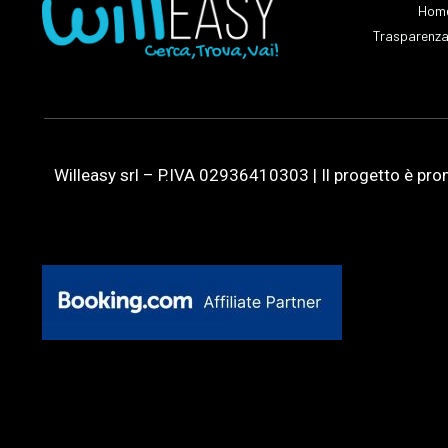
Hom
Trasparenz
Willeasy srl – P.IVA 02936410303 | Il progetto è p