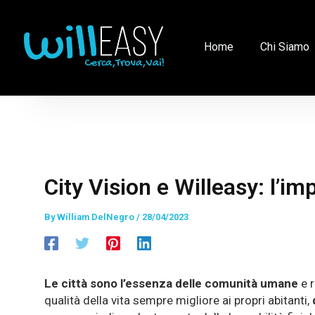
Skip
Post
to
navigation
content
Home
Chi Siamo
City Vision e Willeasy: l’im
By
William DelNegro
/
28/04/2023
Le città sono l’essenza delle comunità umane
e r
qualità della vita sempre migliore ai propri abitanti,