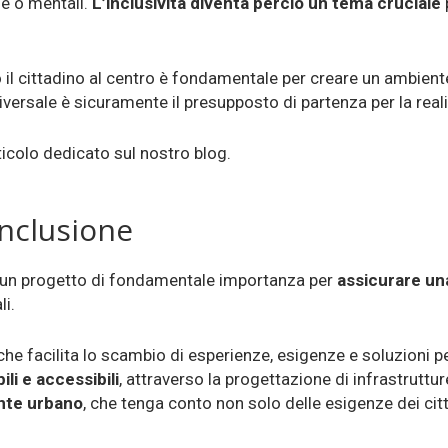
he o mentali.
L’inclusività diventa perciò un tema cruciale
p
do il cittadino al centro è fondamentale per creare un ambien
iversale è sicuramente il presupposto di partenza per la rea
rticolo dedicato sul nostro blog.
inclusione
 è un progetto di fondamentale importanza per
assicurare una 
i.
he facilita lo scambio di esperienze, esigenze e soluzioni per
li e accessibili
, attraverso la progettazione di infrastrutture
ente urbano
, che tenga conto non solo delle esigenze dei cit