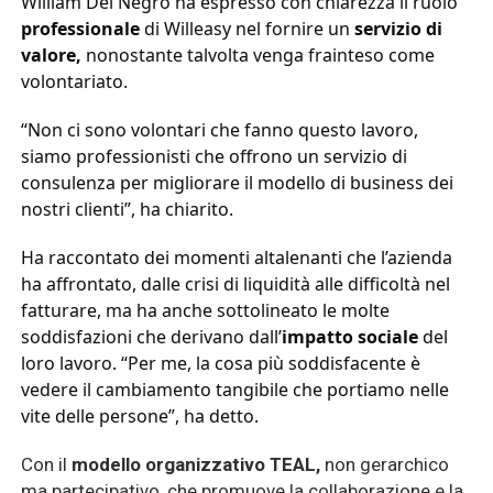
William Del Negro ha espresso con chiarezza il ruolo
professionale
di Willeasy nel fornire un
servizio di
valore,
nonostante talvolta venga frainteso come
volontariato.
“Non ci sono volontari che fanno questo lavoro,
siamo professionisti che offrono un servizio di
consulenza per migliorare il modello di business dei
nostri clienti”, ha chiarito.
Ha raccontato dei momenti altalenanti che l’azienda
ha affrontato, dalle crisi di liquidità alle difficoltà nel
fatturare, ma ha anche sottolineato le molte
soddisfazioni che derivano dall’
impatto sociale
del
loro lavoro. “Per me, la cosa più soddisfacente è
vedere il cambiamento tangibile che portiamo nelle
vite delle persone”, ha detto.
Con il
modello organizzativo TEAL,
non gerarchico
ma partecipativo, che promuove la collaborazione e la