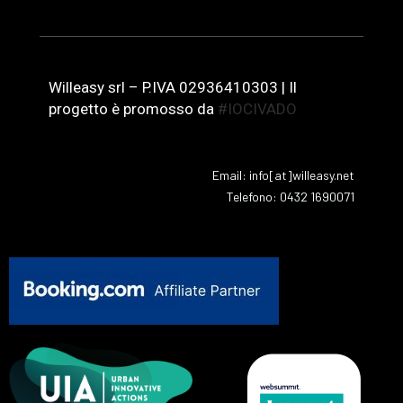
Willeasy srl – P.IVA 02936410303 | Il
progetto è promosso da
#IOCIVADO
Email: info[at]willeasy.net
Telefono: 0432 1690071