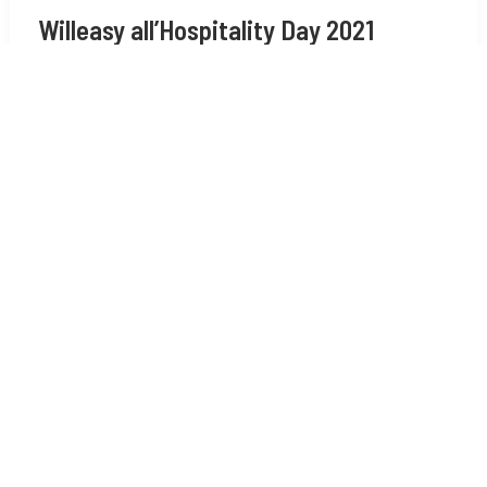
Willeasy all’Hospitality Day 2021
By
Annalisa Noacco
/
06/10/2021
Il 12 ottobre al Palacongressi di Rimini, Willeasy sarà
presente con uno stand all’Hospitality Day 2021,
un’intera giornata dedicata all’ospitalità