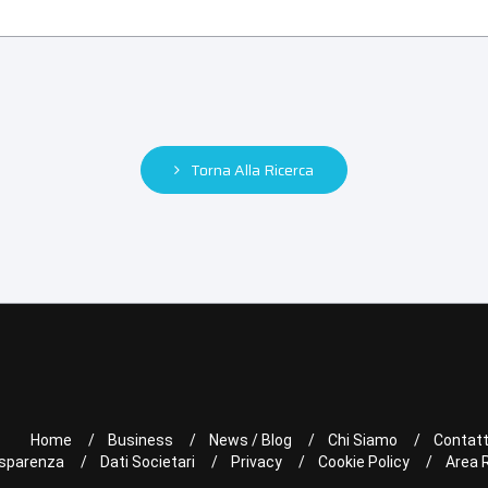
Torna Alla Ricerca
Home
Business
News / Blog
Chi Siamo
Contatt
sparenza
Dati Societari
Privacy
Cookie Policy
Area 