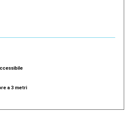
I
I
accessibile
ore a 3 metri