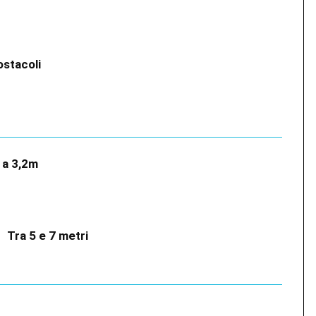
 ostacoli
e a 3,2m
?
Tra 5 e 7 metri