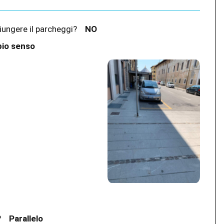
ggiungere il parcheggi?
NO
ppio senso
e?
Parallelo