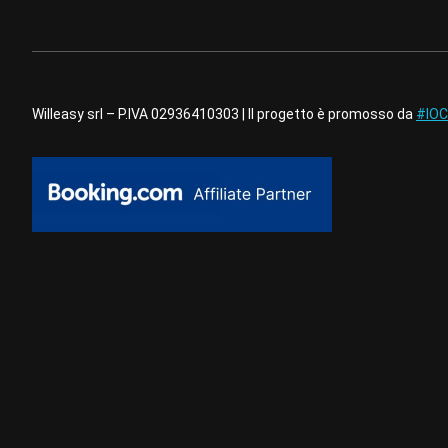
Willeasy srl – P.IVA 02936410303 | Il progetto è promosso da
#IOC