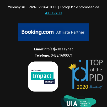
Willeasy srl – P.IVA 02936410303 | Il progetto è promosso da
#IOCIVADO
Email:
info[at]willeasy.net
Telefono:
0432 1690071