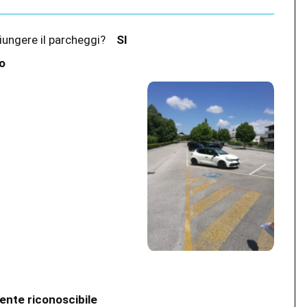
ggiungere il parcheggi?
SI
io
mente riconoscibile