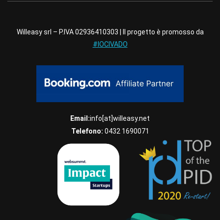
Willeasy srl – P.IVA 02936410303 | Il progetto è promosso da
#IOCIVADO
Email:
info[at]willeasy.net
Telefono:
0432 1690071