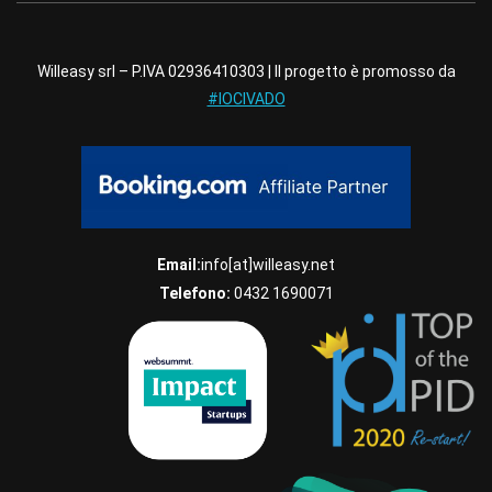
Willeasy srl – P.IVA 02936410303 | Il progetto è promosso da
#IOCIVADO
Email:
info[at]willeasy.net
Telefono:
0432 1690071