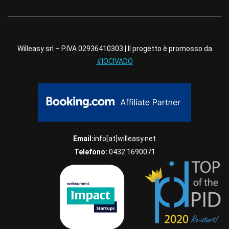
Willeasy srl – P.IVA 02936410303 | Il progetto è promosso da
#IOCIVADO
Email:
info[at]willeasy.net
Telefono:
0432 1690071