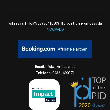
Willeasy srl – P.IVA 02936410303 | Il progetto è promosso da
#IOCIVADO
Email:
info[at]willeasy.net
Telefono:
0432 1690071