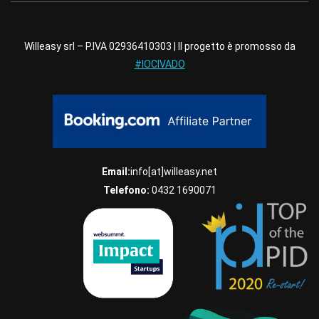
Willeasy srl – P.IVA 02936410303 | Il progetto è promosso da
#IOCIVADO
Email:
info[at]willeasy.net
Telefono:
0432 1690071