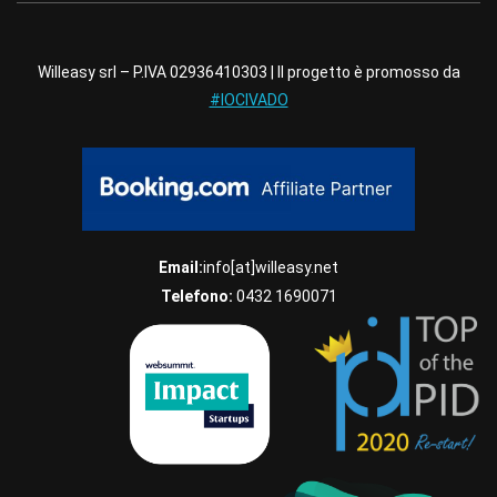
Willeasy srl – P.IVA 02936410303 | Il progetto è promosso da
#IOCIVADO
Email:
info[at]willeasy.net
Telefono:
0432 1690071