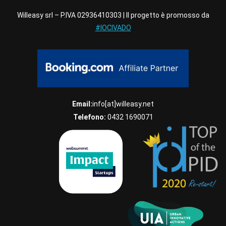
Willeasy srl – P.IVA 02936410303 | Il progetto è promosso da
#IOCIVADO
Email:
info[at]willeasy.net
Telefono:
0432 1690071