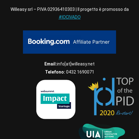
Willeasy srl – P.IVA 02936410303 | Il progetto è promosso da
#IOCIVADO
Email:
info[at]willeasy.net
Telefono:
0432 1690071