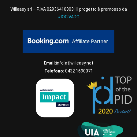
Willeasy srl – P.IVA 02936410303 | Il progetto è promosso da
#IOCIVADO
Email:
info[at]willeasy.net
Telefono:
0432 1690071