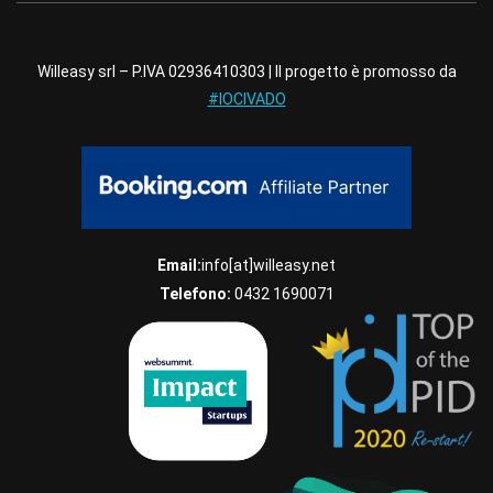
Willeasy srl – P.IVA 02936410303 | Il progetto è promosso da
#IOCIVADO
Email:
info[at]willeasy.net
Telefono:
0432 1690071