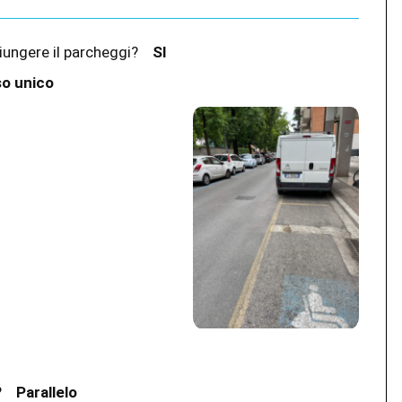
ggiungere il parcheggi?
SI
so unico
e?
Parallelo