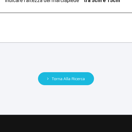
Indicare l'altezza del marciapiede
tra 5cm e 15cm
Torna Alla Ricerca