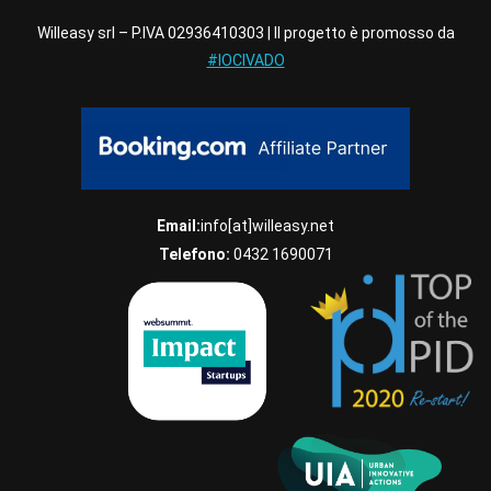
Willeasy srl – P.IVA 02936410303 | Il progetto è promosso da
#IOCIVADO
Email:
info[at]willeasy.net
Telefono:
0432 1690071