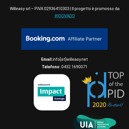
Willeasy srl – P.IVA 02936410303 | Il progetto è promosso da
#IOCIVADO
Email:
info[at]willeasy.net
Telefono:
0432 1690071