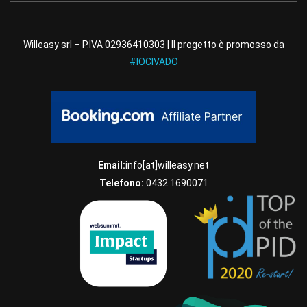
Willeasy srl – P.IVA 02936410303 | Il progetto è promosso da
#IOCIVADO
Email:
info[at]willeasy.net
Telefono:
0432 1690071