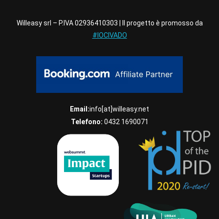
Willeasy srl – P.IVA 02936410303 | Il progetto è promosso da
#IOCIVADO
Email:
info[at]willeasy.net
Telefono:
0432 1690071