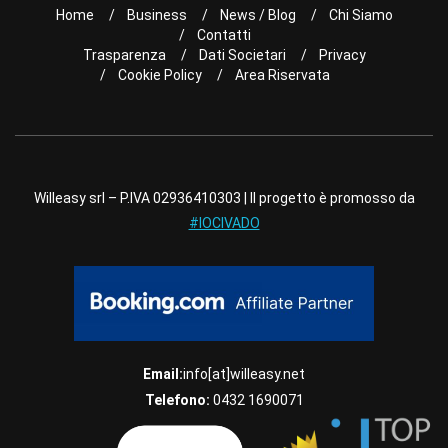
Home
Business
News / Blog
Chi Siamo
Contatti
Trasparenza
Dati Societari
Privacy
Cookie Policy
Area Riservata
Willeasy srl – P.IVA 02936410303 | Il progetto è promosso da
#IOCIVADO
Email:
info[at]willeasy.net
Telefono:
0432 1690071