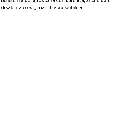
belle città della toscana con serenità, anche con
disabilità o esigenze di accessibilità.